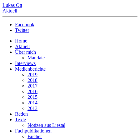
Lukas Ott
Aktuell
Facebook
Twitter
Home
Aktuell
Über mich
Mandate
Interviews
Medienberichte
2019
2018
2017
2016
2015
2014
2013
Reden
Texte
Notizen aus Liestal
Fachpublikationen
Bücher