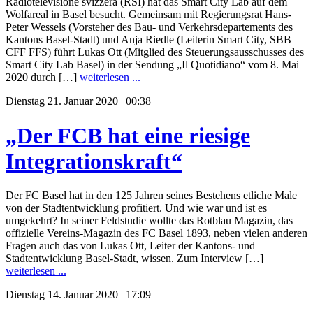
Radiotelevisione svizzera (RSI) hat das Smart City Lab auf dem
Wolfareal in Basel besucht. Gemeinsam mit Regierungsrat Hans-
Peter Wessels (Vorsteher des Bau- und Verkehrsdepartements des
Kantons Basel-Stadt) und Anja Riedle (Leiterin Smart City, SBB
CFF FFS) führt Lukas Ott (Mitglied des Steuerungsausschusses des
Smart City Lab Basel) in der Sendung „Il Quotidiano“ vom 8. Mai
2020 durch […]
weiterlesen ...
Dienstag 21. Januar 2020 | 00:38
„Der FCB hat eine riesige
Integrationskraft“
Der FC Basel hat in den 125 Jahren seines Bestehens etliche Male
von der Stadtentwicklung profitiert. Und wie war und ist es
umgekehrt? In seiner Feldstudie wollte das Rotblau Magazin, das
offizielle Vereins-Magazin des FC Basel 1893, neben vielen anderen
Fragen auch das von Lukas Ott, Leiter der Kantons- und
Stadtentwicklung Basel-Stadt, wissen. Zum Interview […]
weiterlesen ...
Dienstag 14. Januar 2020 | 17:09